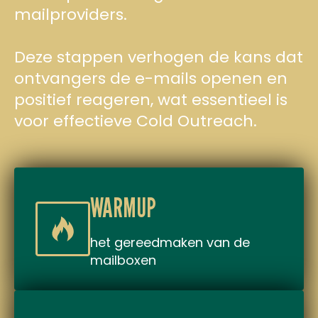
mailproviders.
Deze stappen verhogen de kans dat
ontvangers de e-mails openen en
positief reageren, wat essentieel is
voor effectieve Cold Outreach.
WARMUP
het gereedmaken van de
mailboxen